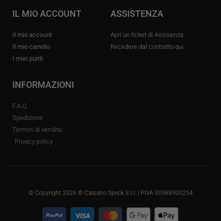
IL MIO ACCOUNT
ASSISTENZA
Il mio account
Apri un ticket di Assisenza
Il mio carrello
Recedere dal contratto qui
I miei punti
INFORMAZIONI
F.A.Q.
Spedizione
Termini di vendita
Privacy policy
© Copyright 2026 © Carpano Speck S.r.l. | P.IVA 00988900254