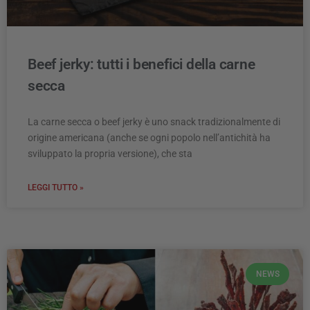
Beef jerky: tutti i benefici della carne
secca
La carne secca o beef jerky è uno snack tradizionalmente di
origine americana (anche se ogni popolo nell’antichità ha
sviluppato la propria versione), che sta
LEGGI TUTTO »
NEWS