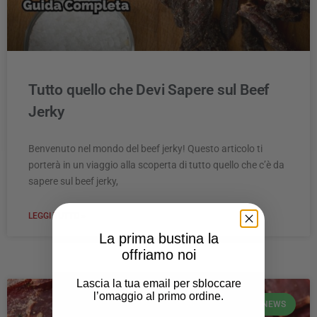
Tutto quello che Devi Sapere sul Beef
Jerky
Benvenuto nel mondo del beef jerky! Questo articolo ti
porterà in un viaggio alla scoperta di tutto quello che c’è da
sapere sul beef jerky,
LEGGI TUTTO »
La prima bustina la
offriamo noi
Lascia la tua email per sbloccare
l’omaggio al primo ordine.
NEWS