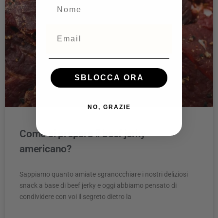
NOME
Email
SBLOCCA ORA
NO, GRAZIE
Come si prepara il beef jerky
americano?
Sappiamo quanto amiate sgranocchiare i nostri deliziosi
snack a base di beef jerky e oggi abbiamo pensato di
condividere con voi il segreto dietro la