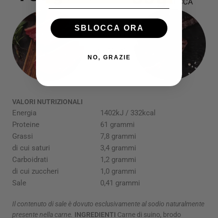
SBLOCCA ORA
NO, GRAZIE
VALORI NUTRIZIONALI
Energia
1402kJ / 332kcal
Proteine
61 grammi
Grassi
7,8 grammi
di cui saturi
3,4 grammi
Carboidrati
1,2 grammi
di cui zuccheri
1,0 grammi
Sale
0,41 grammi
Il contenuto di sale è dovuto esclusivamente al sodio naturalmente
presente nella carne.
INGREDIENTI
Carne di suino, brodo