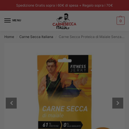
Spedizione Gratis sopra i 60€ di spesa + Regalo sopra i 70€
MENU
0
Home
Carne Secca Italiana
Carne Secca Proteica di Maiale Senza sale aggiunto – 40g
/
/