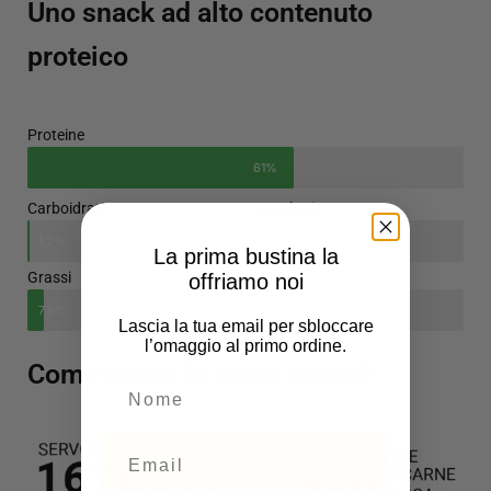
Uno snack ad alto contenuto
proteico
Proteine
61%
Carboidrati
Zuccheri
1.2%
1%
La prima bustina la
Grassi
Sale
offriamo noi
7.8%
0.41%
Lascia la tua email per sbloccare
l’omaggio al primo ordine.
Come nasce la carne secca?
NOME
Email