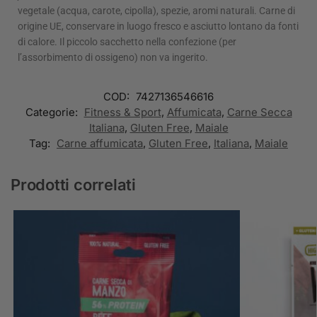
vegetale (acqua, carote, cipolla), spezie, aromi naturali. Carne di
origine UE, conservare in luogo fresco e asciutto lontano da fonti
di calore. Il piccolo sacchetto nella confezione (per
l’assorbimento di ossigeno) non va ingerito.
COD:
7427136546616
Categorie:
Fitness & Sport
,
Affumicata
,
Carne Secca
Italiana
,
Gluten Free
,
Maiale
Tag:
Carne affumicata
,
Gluten Free
,
Italiana
,
Maiale
Prodotti correlati