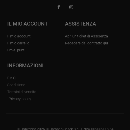
IL MIO ACCOUNT
ASSISTENZA
Il mio account
Apri un ticket di Assisenza
Il mio carrello
Recedere dal contratto qui
I miei punti
INFORMAZIONI
F.A.Q.
Spedizione
Termini di vendita
Privacy policy
© Copyright 2026 © Carpano Speck S.r.l. | P.IVA 00988900254