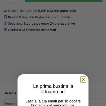
Costi di spedizione: 5,61€ o
Gratis sopra i 60€
Paga in 3 rate
con PayPal dai 30€ di spesa
Spediamo il tuo pacco entro
24 ore lavorative
Garanzia
Soddisfatti o rimborsati
La prima bustina la
offriamo noi
Descrizione
Lascia la tua email per sbloccare
Recensioni
4
l’omaggio al primo ordine.