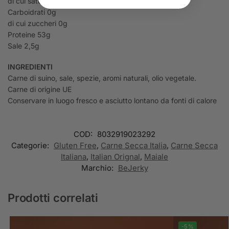
di cui saturi 1,8g
Carboidrati 0g
di cui zuccheri 0g
Proteine 53g
Sale 2,5g
INGREDIENTI
Carne di suino, sale, spezie, aromi naturali, olio vegetale.
Carne di origine UE
Conservare in luogo fresco e asciutto lontano da fonti di calore
COD:
8032919023292
Categorie:
Gluten Free
,
Carne Secca Italia
,
Carne Secca
Italiana
,
Italian Orignal
,
Maiale
Marchio:
BeJerky
Prodotti correlati
-5%