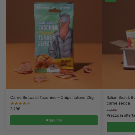
Carne Secca di Tacchino – Chips Italiane 25g
Italian Snack B
carne secca
2,49
€
72,59
€
Prezzo in offert
Aggiungi