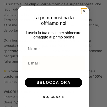
Il risultato è una
chip di carne morbida e super saporita
, che
racchiude tutto il profumo e il gusto della pizza appena
sfornata, ma in versione proteica e leggera.
La prima bustina la
Zero conservanti, pochi zuccheri, senza glutine e con un
offriamo noi
altissimo contenuto di proteine: uno snack sano e irresistibile,
da portare ovunque.
Lascia la tua email per sbloccare
l’omaggio al primo ordine.
Ogni busta da 25g contiene
circa 100g di carne fresca
lavorata con pazienza e passione. Perfetta per chi vuole
NOME
spezzare la fame, per un aperitivo alternativo o semplicemente
per gustarsi un pezzo d’Italia anche in ufficio o dopo
Email
l’allenamento.
Provala e scopri come la nostra carne secca riesce a
trasformare il gusto della pizza in uno snack proteico 100%
italiano.
SBLOCCA ORA
VALORI NUTRIZIONALI PER 100G DI PRODOTTO
Energia 1151kJ / 272kcal
NO, GRAZIE
Grassi 5,2g