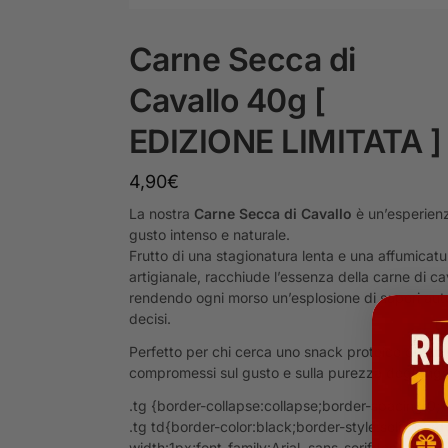
Carne Secca di
Cavallo 40g [
EDIZIONE LIMITATA ]
4,90
€
La nostra
Carne Secca di Cavallo
è un’esperienz
gusto intenso e naturale.
Frutto di una stagionatura lenta e una affumicatu
artigianale, racchiude l’essenza della carne di ca
rendendo ogni morso un’esplosione di sapori aute
decisi.
Perfetto per chi cerca uno snack proteico di qual
compromessi sul gusto e sulla purezza degli ingr
.tg {border-collapse:collapse;border-spacing:0;}
.tg td{border-color:black;border-style:solid;bord
width:1px;font-family:Arial, sans-serif;font-size: