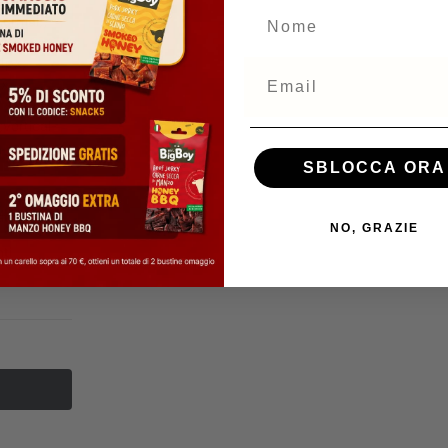
NOME
ormal;}
er-
14px;
Email
px
;vertical-
SBLOCCA ORA
ti
NO, GRAZIE
ti