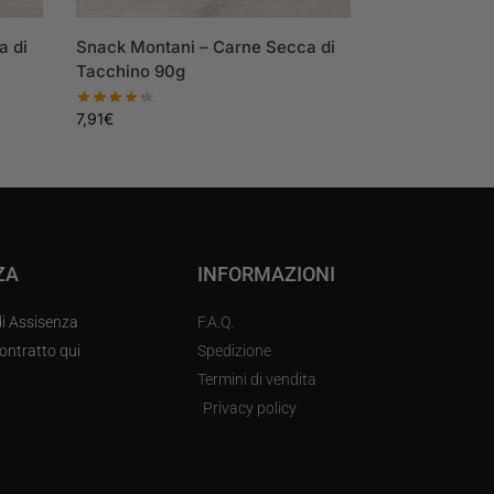
a di
Snack Montani – Carne Secca di
Tacchino 90g
7,91
€
ZA
INFORMAZIONI
di Assisenza
F.A.Q.
ontratto qui
Spedizione
Termini di vendita
Privacy policy