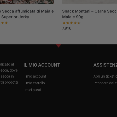
 Secca affumicata di Maiale
Snack Montani – Carne Secc
 Superior Jerky
Maiale 90g
7,91
€
edicato al
IL MIO ACCOUNT
ASSISTEN
secca, dove
 secca in
Il mio account
Apri un ticket 
stri prodotti
Il mio carrello
Recedere dal c
I miei punti