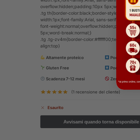
overflow:hidden;padding:10px 5px;word-break:n
.tg th{border-color:black;border-style:solid;bord
width:1px;font-family:Arial, sans-serif;font-size:
font-weight:normal;overflow:hidden;padding:10
5px;word-break:normal;}
.tg .tg-zv4m{border-color:#ffffff00;text-align:left
align:top}
Altamente proteico
Pochi Zuccheri
Gluten Free
Pochi Carboidra
Scadenza 7-12 mesi
Zero conservan
(
1
recensione del cliente)
Esaurito