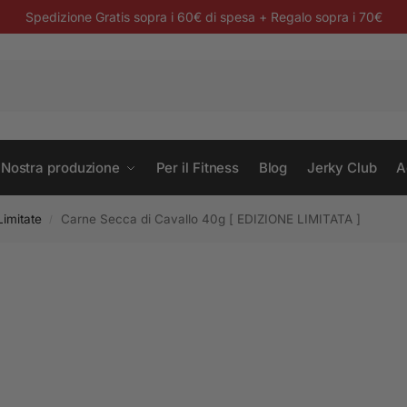
Spedizione Gratis sopra i 60€ di spesa + Regalo sopra i 70€
 Nostra produzione
Per il Fitness
Blog
Jerky Club
A
Limitate
Carne Secca di Cavallo 40g [ EDIZIONE LIMITATA ]
/