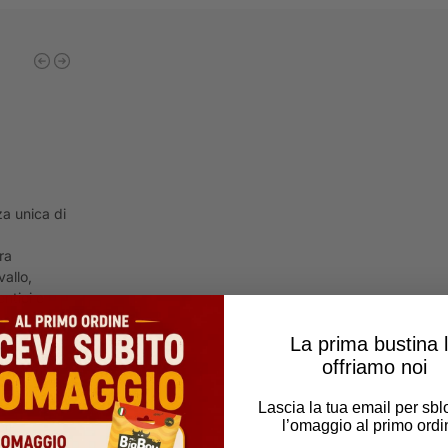
a unica di
ra
vallo,
ntici e
La prima bustina 
ità, senza
offriamo noi
edienti.
Lascia la tua email per sb
l’omaggio al primo ordi
er-
14px;