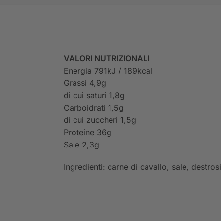
VALORI NUTRIZIONALI
Energia 791kJ / 189kcal
Grassi 4,9g
di cui saturi 1,8g
Carboidrati 1,5g
di cui zuccheri 1,5g
Proteine 36g
Sale 2,3g
Ingredienti: carne di cavallo, sale, destros