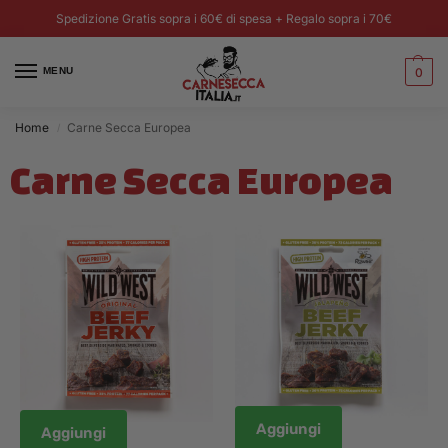
Spedizione Gratis sopra i 60€ di spesa + Regalo sopra i 70€
MENU
0
Home
Carne Secca Europea
/
Carne Secca Europea
Aggiungi
Aggiungi