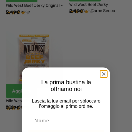
Wild West Beef Jerky
Wild West Beef Jerky Original –
Jalapeño – Carne Secca
2,49
€
Carne Secca
2,49
€
La prima bustina la
offriamo noi
Aggiungi
Lascia la tua email per sbloccare
Wild West Beef Jerky Honey
l’omaggio al primo ordine.
BBQ – Carne Secca
2,49
€
NOME