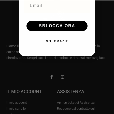
Email
SBLOCCA ORA
NO, GRAZIE
Siamo il primo sito in Italia dedicato al delizioso mondo della
carne secca, dove puoi trovare la migliore carne secca in
circolazione. Scopri tutti i nostri prodotti e rimarrai meravigliato.
IL MIO ACCOUNT
ASSISTENZA
Il mio account
Apri un ticket di Assisenza
Il mio carrello
Recedere dal contratto qui