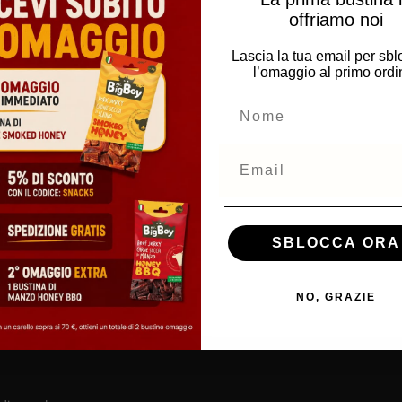
offriamo noi
Lascia la tua email per sb
l’omaggio al primo ordi
NOME
Email
SBLOCCA ORA
NO, GRAZIE