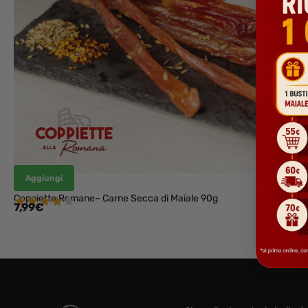
Aggiungi
Coppiette Romane– Carne Secca di Maiale 90g
7,99
€