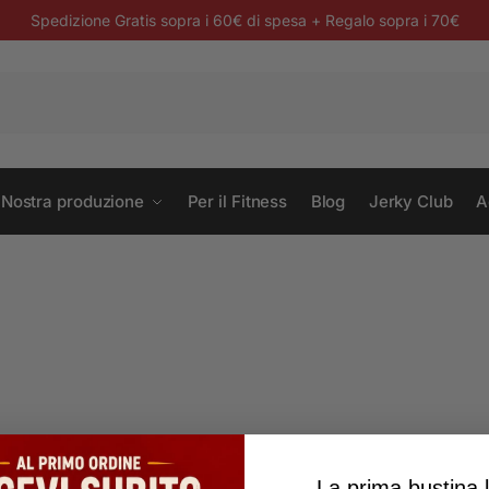
Spedizione Gratis sopra i 60€ di spesa + Regalo sopra i 70€
 Nostra produzione
Per il Fitness
Blog
Jerky Club
A
La prima bustina 